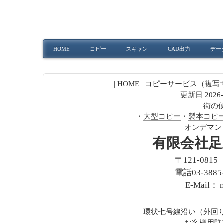
HOME
コピー
スキャン
CAD出力
デー
|
HOME
|
コピーサービス（複写
更新日 2026-0
街の
・
大型コピー
・
製本コピ
オンデマン
有限会社足
〒121-081
電話03-3885-
E-Mail：
環状七号線沿い（外回
お客様用駐